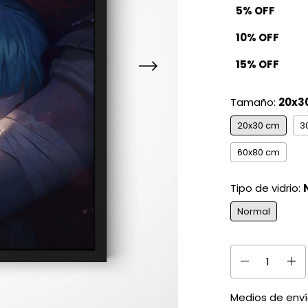
5% OFF
10% OFF
15% OFF
Tamaño:
20x3
20x30 cm
3
60x80 cm
Tipo de vidrio:
Normal
Medios de env
Entregas para el 