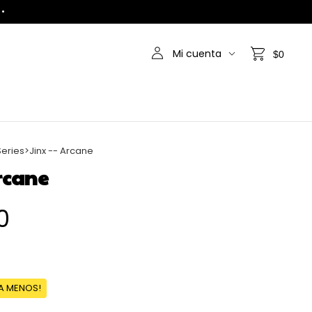
 •
Mi cuenta
$0
Series
>
Jinx -- Arcane
Arcane
0
GA MENOS!