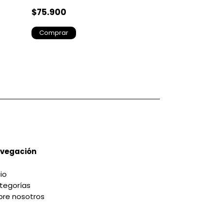
$75.900
$75.900
Comprar
Comprar
vegación
cio
tegorías
bre nosotros