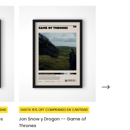
IDAD
HASTA 15% OFF
COMPRANDO EN CANTIDAD
HASTA 15% OFF
C
es
Jon Snow y Drogon -- Game of
Stranger Thin
Thrones