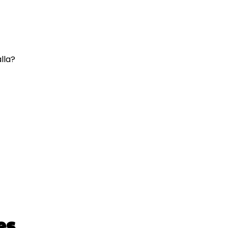
lla?
es