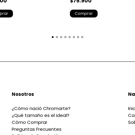
900
$75.900
prar
Comprar
Nosotros
Na
¿Cómo nació Chromarte?
Ini
¿Qué tamaño es el ideal?
Ca
Cómo Comprar
So
Preguntas Frecuentes