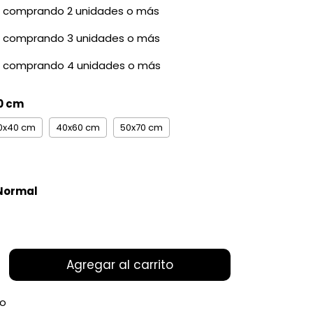
comprando 2 unidades o más
comprando 3 unidades o más
comprando 4 unidades o más
0 cm
0x40 cm
40x60 cm
50x70 cm
Normal
ío
CP:
Cambiar CP