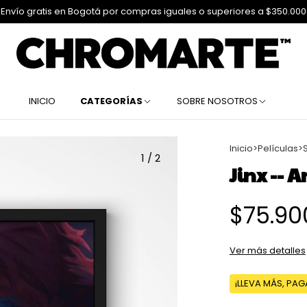
 Envío gratis en Bogotá por compras iguales o superiores a $350.000
INICIO
CATEGORÍAS
SOBRE NOSOTROS
Inicio
>
Películas
>
1
/
2
Jinx -- 
$75.90
Ver más detalles
¡LLEVA MÁS, PA