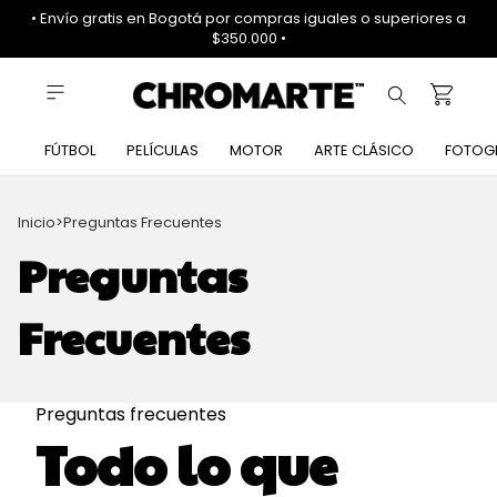
• Envío gratis en Bogotá por compras iguales o superiores a
$350.000 •
FÚTBOL
PELÍCULAS
MOTOR
ARTE CLÁSICO
FOTOG
Inicio
>
Preguntas Frecuentes
Preguntas
Frecuentes
Preguntas frecuentes
Todo lo que