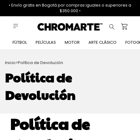
• Envío gratis en Bogotá por compras iguales o superiores a
$350.000 •
FÚTBOL
PELÍCULAS
MOTOR
ARTE CLÁSICO
FOTOG
Inicio
>
Política de Devolución
Política de
Devolución
Política de