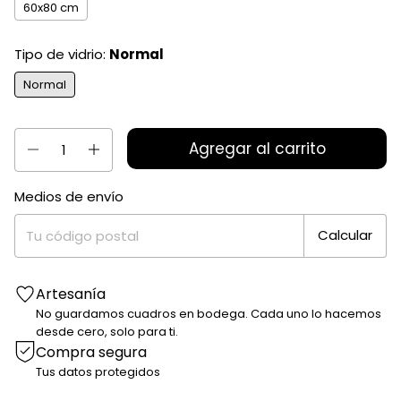
60x80 cm
Tipo de vidrio:
Normal
Normal
Medios de envío
Entregas para el CP:
Cambiar CP
Calcular
Artesanía
No guardamos cuadros en bodega. Cada uno lo hacemos
desde cero, solo para ti.
Compra segura
Tus datos protegidos