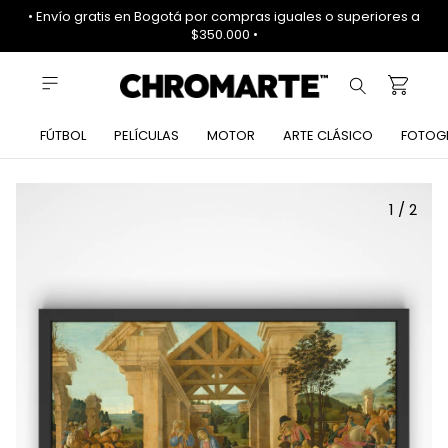
• Envío gratis en Bogotá por compras iguales o superiores a
$350.000 •
FÚTBOL
PELÍCULAS
MOTOR
ARTE CLÁSICO
FOTOG
1
/
2