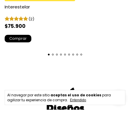
Interestelar
(2)
$75.900
Comprar
Nuestros Últimos
Al navegar por este sitio
aceptas el uso de cookies
para
agilizar tu experiencia de compra.
Entendido
Diseños