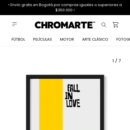
• Envío gratis en Bogotá por compras iguales o superiores a
$350.000 •
FÚTBOL
PELÍCULAS
MOTOR
ARTE CLÁSICO
FOTOG
1
/
7