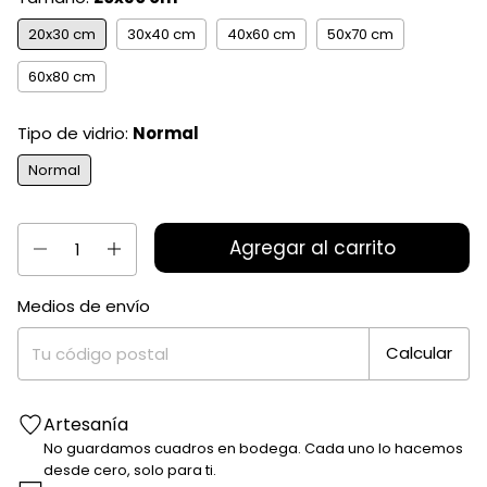
20x30 cm
30x40 cm
40x60 cm
50x70 cm
60x80 cm
Tipo de vidrio:
Normal
Normal
Medios de envío
Entregas para el CP:
Cambiar CP
Calcular
Artesanía
No guardamos cuadros en bodega. Cada uno lo hacemos
desde cero, solo para ti.